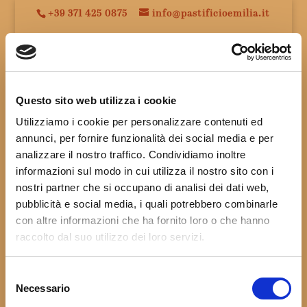
+39 371 425 0875
info@pastificioemilia.it
Questo sito web utilizza i cookie
[stm-calc id=”777″]
Utilizziamo i cookie per personalizzare contenuti ed
annunci, per fornire funzionalità dei social media e per
analizzare il nostro traffico. Condividiamo inoltre
informazioni sul modo in cui utilizza il nostro sito con i
nostri partner che si occupano di analisi dei dati web,
pubblicità e social media, i quali potrebbero combinarle
con altre informazioni che ha fornito loro o che hanno
2020© Tutti i diritti riservati - Dester Federica - Via XXV
raccolto dal suo utilizzo dei loro servizi.
Aprile, 22A - 29010 Agazzano (PC) - P.IVA IT01879390332 -
REA PC-191994 -
Privacy Policy
-
Termini e Condizioni
Selezione
Necessario
del