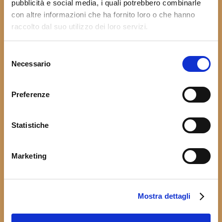
pubblicità e social media, i quali potrebbero combinarle
con altre informazioni che ha fornito loro o che hanno
raccolto dal suo utilizzo dei loro servizi.
Selezione
Necessario
del
consenso
Preferenze
Anolini Piacentini di Stracotto
Statistiche
18,80
€
al Kg
Marketing
Mostra dettagli