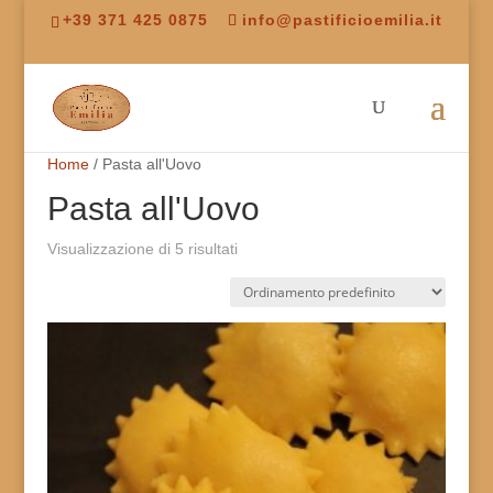
+39 371 425 0875
info@pastificioemilia.it
Home
/ Pasta all'Uovo
Pasta all'Uovo
Visualizzazione di 5 risultati