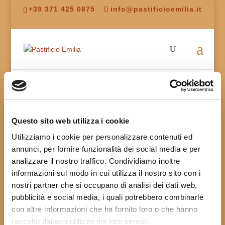
+39 371 425 0875
info@pastificioemilia.it
Home
/ Pasta Fresca Surgelata
Pasta Fresca Surgelata
Visualizzazione di 5 risultati
Questo sito web utilizza i cookie
Utilizziamo i cookie per personalizzare contenuti ed
annunci, per fornire funzionalità dei social media e per
analizzare il nostro traffico. Condividiamo inoltre
Anolini di Formaggio Grana Padano DOP Gran Riserva
informazioni sul modo in cui utilizza il nostro sito con i
18,80
€
al Kg
nostri partner che si occupano di analisi dei dati web,
pubblicità e social media, i quali potrebbero combinarle
con altre informazioni che ha fornito loro o che hanno
raccolto dal suo utilizzo dei loro servizi.